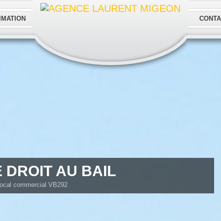
IMATION
CONTA
DROIT AU BAIL
ocal commercial VB292