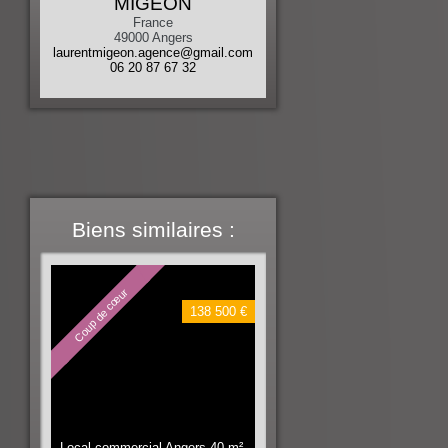
MIGEON
France
49000
Angers
laurentmigeon.agence@gmail.com
06 20 87 67 32
Biens similaires :
Coup de cœur
138 500 €
Local commercial Angers
40 m²