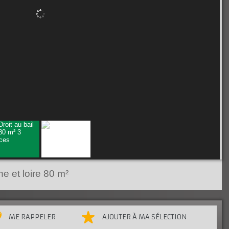
e et loire
80 m²
ME RAPPELER
AJOUTER À MA SÉLECTION