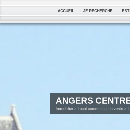
ACCUEIL
JE RECHERCHE
EST
ANGERS CENTRE 
Immobilier
>
Local commercial en vente
> L