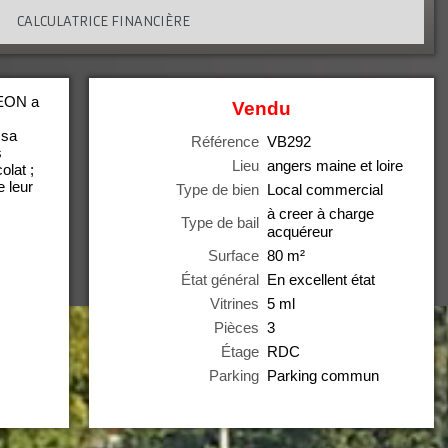
CALCULATRICE FINANCIÈRE
EON a
Vendu
 sa
Référence
VB292
s
Lieu
angers maine et loire
olat ;
 leur
Type de bien
Local commercial
à creer à charge
Type de bail
acquéreur
Surface
80
m²
État général
En excellent état
Vitrines
5 ml
Pièces
3
Étage
RDC
Parking
Parking commun