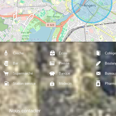
Crèche
École
Collège
Bar
Presse
Boulan
Supermarché
Banque
Bureau
Station service
Médecin
Pharma
Nous contacter