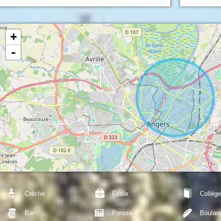
+
-
Crèche
École
Collège
Bar
Presse
Boulan