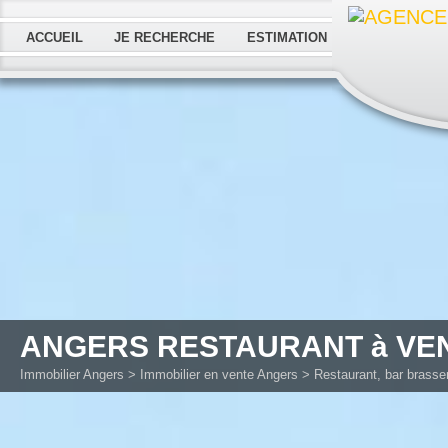
ACCUEIL
JE RECHERCHE
ESTIMATION
ANGERS RESTAURANT à VE
Immobilier Angers
>
Immobilier en vente Angers
>
Restaurant, bar brasse