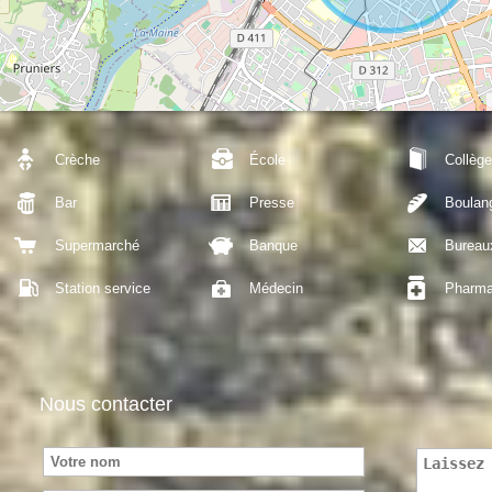
Crèche
École
Collège
Bar
Presse
Boulan
Supermarché
Banque
Bureau
Station service
Médecin
Pharma
Nous contacter