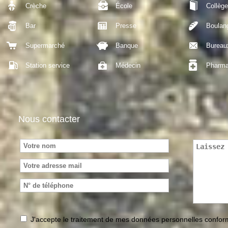
Crèche
École
Collège
Bar
Presse
Boulan
Supermarché
Banque
Bureau
Station service
Médecin
Pharma
Nous contacter
J'accepte le traitement de mes données personnelles conf