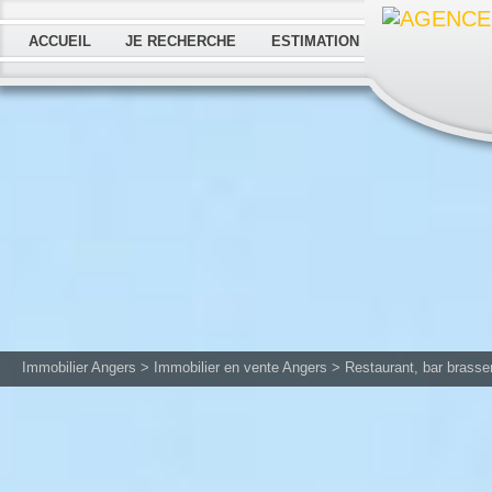
ACCUEIL
JE RECHERCHE
ESTIMATION
Immobilier Angers
>
Immobilier en vente Angers
>
Restaurant, bar brasse