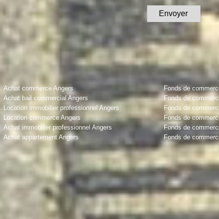
Achat commerce Angers
Fonds de commerce 
Achat bail commercial Angers
Fonds de commerce
Location immobilier professionnel Angers
Fonds de commerce 
Location commerce Angers
Fonds de commerce
Achat immobilier professionnel Angers
Fonds de commerce
Achat appartement Angers
Fonds de commerce 