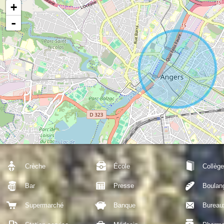
+
-
Crèche
École
Collège
Bar
Presse
Boulan
Supermarché
Banque
Bureau