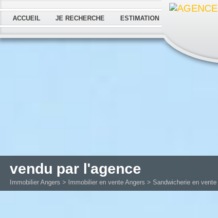
ACCUEIL
JE RECHERCHE
ESTIMATION
vendu par l'agence
Immobilier Angers
>
Immobilier en vente Angers
>
Sandwicherie en vente