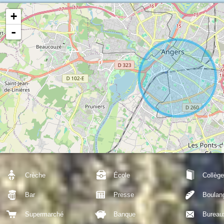
+
-
Crèche
École
Collège
Bar
Presse
Boulan
Supermarché
Banque
Bureau