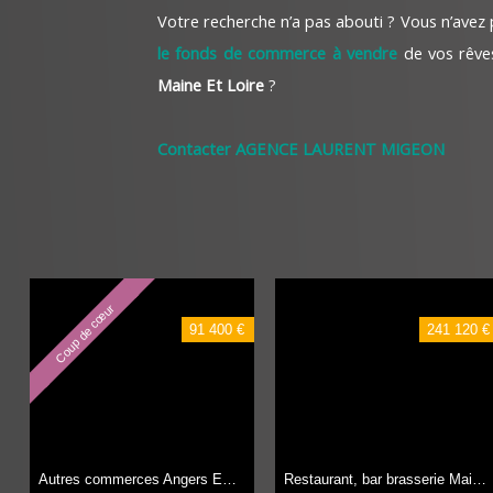
Votre recherche n’a pas abouti ? Vous n’avez
le fonds de commerce à vendre
de vos rêv
Maine Et Loire
?
Contacter AGENCE LAURENT MIGEON
Coup de cœur
91 400 €
241 120 €
Autres commerces Angers ESTHETIQUES BEAUTE,
80 m²
Restaurant, bar brasserie Maine-et-Loire (49)