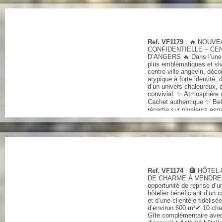
Ref. VF1179
: 🔥 NOUV
CONFIDENTIELLE – CE
D’ANGERS 🔥 Dans l’une 
plus emblématiques et vi
centre-ville angevin, déco
atypique à forte identité,
d’un univers chaleureux, c
convivial. ✨ Atmosphère 
Cachet authentique ✨ Bel
répartie sur plusieurs es
fidèle et ambiance install
projet...
Ref. VF1174
: 🏨 HÔTEL
DE CHARME À VENDRE 
opportunité de reprise d’
hôtelier bénéficiant d’un 
et d’une clientèle fidéli
d’environ 600 m²✔ 10 ch
Gîte complémentaire avec