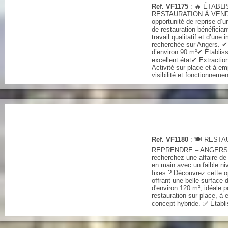
Ref. VF1175
: 🔥 ÉTABL
RESTAURATION À VENDR
opportunité de reprise d’
de restauration bénéficiant
travail qualitatif et d’une 
recherchée sur Angers. ✔
d’environ 90 m²✔ Établis
excellent état✔ Extractio
Activité sur place et à e
visibilité et fonctionnemen
immédiatement exploitable
saine ...
Ref. VF1180
: 🍽️ REST
REPRENDRE – ANGERS
recherchez une affaire de 
en main avec un faible n
fixes ? Découvrez cette o
offrant une belle surface d
d'environ 120 m², idéale p
restauration sur place, à
concept hybride. ✅ Établ
exploité et entretenu✅ Li
Surface confortable permet