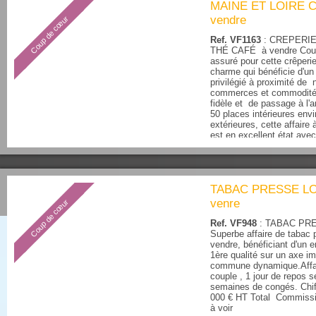
MAINE ET LOIRE 
vendre
Coup de cœur
Ref. VF1163
: CREPERI
THÉ CAFÉ à vendre Cou
assuré pour cette crêperie
charme qui bénéficie d'u
privilégié à proximité de
commerces et commodités
fidèle et de passage à l'
50 places intérieures envi
extérieures, cette affaire 
est en excellent état avec
récent....
TABAC PRESSE LO
venre
Coup de cœur
Ref. VF948
: TABAC PRE
Superbe affaire de tabac 
vendre, bénéficiant d'un
1ère qualité sur un axe im
commune dynamique.Affai
couple , 1 jour de repos 
semaines de congés. Chif
000 € HT Total Commissi
à voir