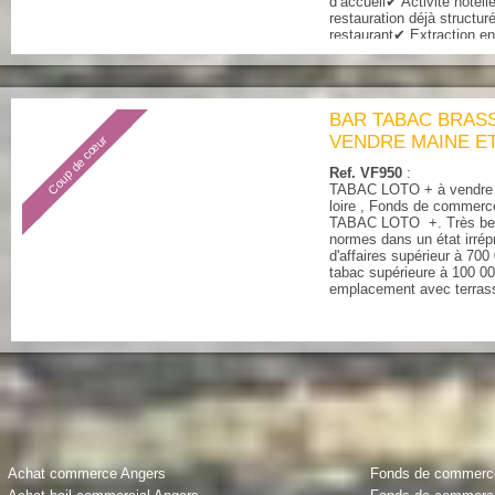
d’accueil✔ Activité hôtell
restauration déjà structu
restaurant✔ Extraction e
Logement de fonction incl
BAR TABAC BRASS
VENDRE MAINE ET
Coup de cœur
Ref. VF950
: 
TABAC LOTO + à vendre s
loire , Fonds de commer
TABAC LOTO +. Très bell
normes dans un état irrép
d'affaires supérieur à 70
tabac supérieure à 100 00
emplacement avec terrass
Achat commerce Angers
Fonds de commerce 