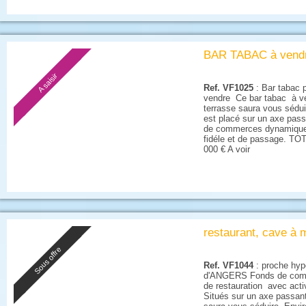
BAR TABAC à vend
A saisir
Ref. VF1025
: Bar tabac p
vendre Ce bar tabac à ve
terrasse saura vous sédui
est placé sur un axe pass
de commerces dynamique
fidéle et de passage. 
000 € A voir
restaurant, cave à 
Sous offre
Ref. VF1044
: proche hyp
d'ANGERS Fonds de com
de restauration avec acti
Situés sur un axe passant,