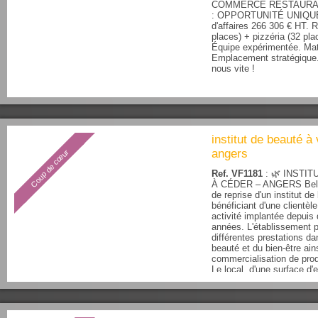
COMMERCE RESTAURAN
: OPPORTUNITÉ UNIQUE !
d'affaires 266 306 € HT. 
places) + pizzéria (32 pla
Équipe expérimentée. Maté
Emplacement stratégique
nous vite !
institut de beauté à
angers
Coup de cœur
Ref. VF1181
: 🌿 INSTI
À CÉDER – ANGERS Belle
de reprise d'un institut de
bénéficiant d'une clientèle
activité implantée depui
années. L'établissement 
différentes prestations dan
beauté et du bien-être ain
commercialisation de prod
Le local, d'une surface d'
offre un environnemen...