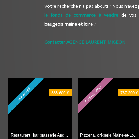
Votre recherche n’a pas abouti ? Vous n’avez
le fonds de commerce à vendre
de vos 
baugeois maine et loire
?
Contacter AGENCE LAURENT MIGEON
Coup de cœur
Nouveauté
383 600 €
767 200 €
Restaurant, bar brasserie Angers RESTAURANT,
100 m²
Pizzeria, crêperie Maine-et-Loire (49) crêperie salon de thé café,