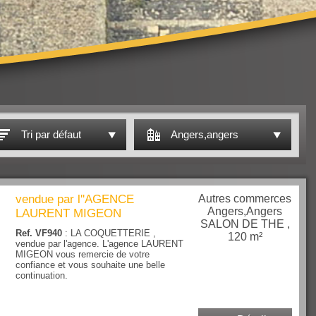
Tri par défaut
Angers,angers
vendue par l''AGENCE
Autres commerces
Angers,Angers
LAURENT MIGEON
SALON DE THE ,
Ref. VF940
: LA COQUETTERIE ,
120 m²
vendue par l'agence. L'agence LAURENT
MIGEON vous remercie de votre
confiance et vous souhaite une belle
continuation.