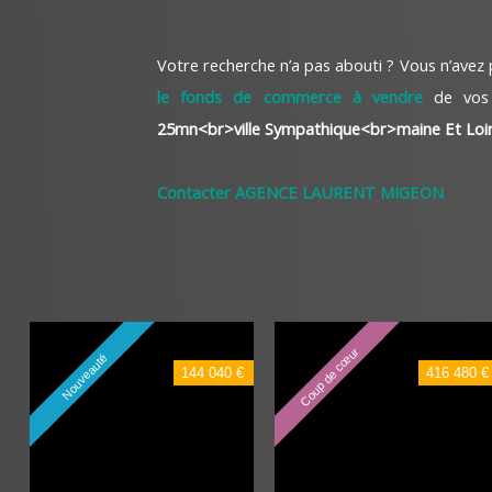
Votre recherche n’a pas abouti ? Vous n’avez
le fonds de commerce à vendre
de vos
25mn<br>ville Sympathique<br>maine Et Loi
Contacter AGENCE LAURENT MIGEON
Coup de cœur
Nouveauté
144 040 €
416 480 €