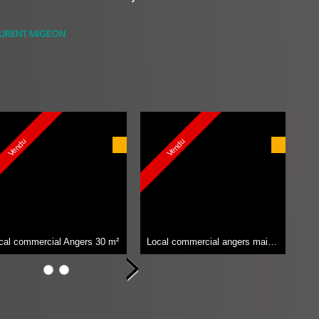
AURENT MIGEON
Vendu
Vendu
cal commercial Angers
30 m²
Local commercial angers maine et loire
Lo
8