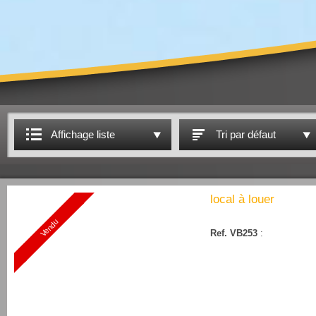
Affichage liste
Tri par défaut
local à louer
Vendu
Ref. VB253
: